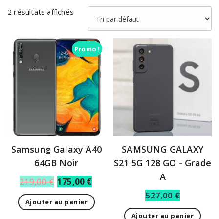
2 résultats affichés
Promo !
​Samsung Galaxy A40
SAMSUNG GALAXY
64GB Noir
S21 5G 128 GO ​- Grade
A
219,00
€
175,00
€
527,00
€
Ajouter au panier
Ajouter au panier